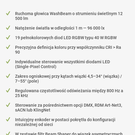
Ruchoma głowica WashBeam o strumieniu świetlnym 12
500 lm
Natężenie światła w odległości 1 m — 96 000 lx
19 pełnokolorowych diod LED RGBW typu 40 W RGBW
Precyzyjna definicja koloru przy współczynniku CRI > Ra
90
Indywidualne sterowanie wszystkimi diodami LED
(Single-Pixel Control)
Zakres ogniskowej przy kątach wiązki 4,5–34° (wiązka) /
7–55° (pole)
Regulowana częstotliwość odświeżania między 800 Hz a
25 kHz
Sterowanie za pośrednictwem opcji DMX, RDM Art-Net3,
sACN lub KlingNet
Intuicyjny enkoder w postaci pokrętła do konfiguracji
niezależnej od sieci
W zestawie filtr Beam Shaper do wiązek asymetrycznych