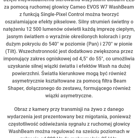
za pomocą ruchomej głowicy Cameo EVOS W7 WashBeam
z funkcją Single-Pixel Control można tworzyć
oszałamiające efekty pikselowe. Silny strumień świetlny o
natężeniu 12 500 lumenów oświetli każdą imprezę ciepłym,
jasnym światłem o wyraźnie określonych kolorach i przy
dużym pokryciu do 540° w poziomie (Pan) i 270° w pionie
(Tilt). Wszechstronność jest dodatkowo zwiększona przez
imponujący zakres ogniskowej od 4,5° do 55°, co umożliwia
uzyskanie silnej wiązki światła i efektów Wash na dużej
powierzchni. Światła kierunkowe mogą być również
asymetrycznie kształtowane za pomocą filtra Beam
Shaper, dołączonego do zestawu, formującego również
wiązki asymetryczne.
Obraz z kamery przy transmisji na żywo z danego
wydarzenia jest prezentowany bez migotania, ponieważ
częstotliwość odświeżania sygnału z ruchomej głowicy
WashBeam można regulować na sześciu poziomach w