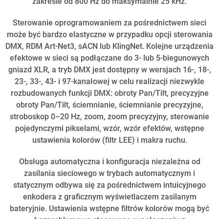
zakresie od 800 Hz do maksymalnie 25 kHz.
Sterowanie oprogramowaniem za pośrednictwem sieci
może być bardzo elastyczne w przypadku opcji sterowania
DMX, RDM Art-Net3, sACN lub KlingNet. Kolejne urządzenia
efektowe w sieci są podłączane do 3- lub 5-biegunowych
gniazd XLR, a tryb DMX jest dostępny w wersjach 16-, 18-,
23-, 33-, 43- i 97-kanałowej w celu realizacji niezwykle
rozbudowanych funkcji DMX: obroty Pan/Tilt, precyzyjne
obroty Pan/Tilt, ściemnianie, ściemnianie precyzyjne,
stroboskop 0–20 Hz, zoom, zoom precyzyjny, sterowanie
pojedynczymi pikselami, wzór, wzór efektów, wstępne
ustawienia kolorów (filtr LEE) i makra ruchu.
Obsługa automatyczna i konfiguracja niezależna od
zasilania sieciowego w trybach automatycznym i
statycznym odbywa się za pośrednictwem intuicyjnego
enkodera z graficznym wyświetlaczem zasilanym
bateryjnie. Ustawienia wstępne filtrów kolorów mogą być