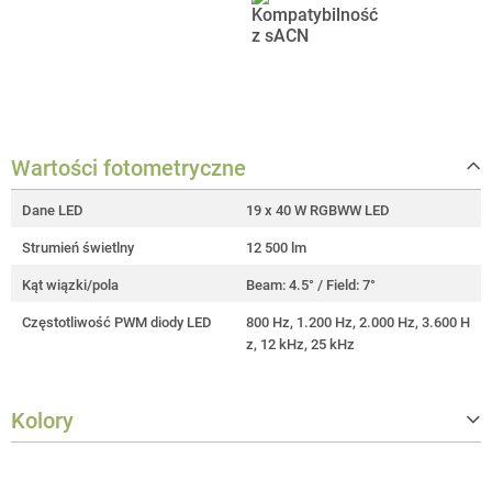
Wartości fotometryczne
Dane LED
19 x 40 W RGBWW LED
Strumień świetlny
12 500 lm
Kąt wiązki/pola
Beam: 4.5° / Field: 7°
Częstotliwość PWM diody LED
800 Hz, 1.200 Hz, 2.000 Hz, 3.600 H
z, 12 kHz, 25 kHz
Kolory
Współczynnik oddawania barw (CR
> 94
I)