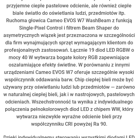
przyjemne ciepłe pastelowe odcienie, ale również ciepłe
białe światło do oświetlania ludzi, przedmiotów itp.
Ruchoma głowica Cameo EVOS W7 WashBeam z funkcją
Single-Pixel Control i filtrem Beam Shaper do
asymetrycznych wiązek jest przeznaczona w szczególności
dla firm wynajmujących sprzęt wymagającym klientom do
profesjonalnych zastosowań. Łącznie 19 diod LED RGBW o
mocy 40 W wytwarza bogate kolory RGB zapewniające
oszałamiające efekty świetlne. W porównaniu z innymi
urządzeniami Cameo EVOS W7 oferuje szczególnie wysoki
współczynnik oddawania barw. Chip ciepłej bieli może być
używany przy oświetlaniu ludzi lub przedmiotów — zarówno
w naturalnej ciepłej bieli, jak i w nastrojowych, pastelowych
odcieniach. Wszechstronność ta wynika z indywidualnego
połączenia pełnokolorowych diod LED z chipem WW, który
wytwarza niezwykle wyraźne odcienie bieli przy
współczynniku CRI powyżej Ra 90.
Dzięki indywidualnemu sterowaniu wszystkimi diodami LED