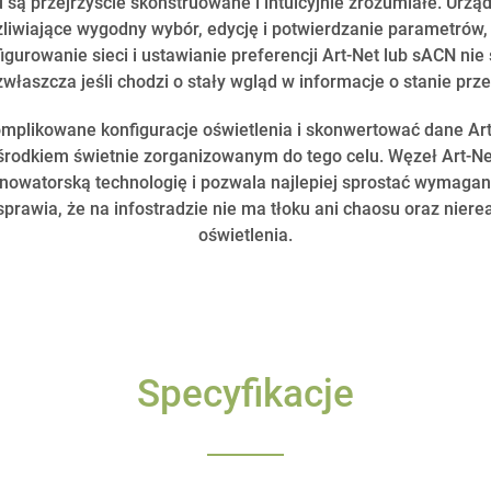
są przejrzyście skonstruowane i intuicyjnie zrozumiałe. Urz
iwiające wygodny wybór, edycję i potwierdzanie parametrów, a 
gurowanie sieci i ustawianie preferencji Art-Net lub sACN ni
właszcza jeśli chodzi o stały wgląd w informacje o stanie prze
omplikowane konfiguracje oświetlenia i skonwertować dane Ar
rodkiem świetnie zorganizowanym do tego celu. Węzeł Art-Ne
 nowatorską technologię i pozwala najlepiej sprostać wymaga
sprawia, że na infostradzie nie ma tłoku ani chaosu oraz ni
oświetlenia.
Specyfikacje