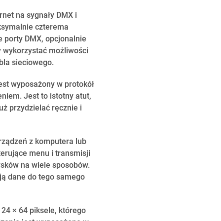
rnet na sygnały DMX i
ksymalnie czterema
 porty DMX, opcjonalnie
y wykorzystać możliwości
bla sieciowego.
jest wyposażony w protokół
em. Jest to istotny atut,
ż przydzielać ręcznie i
rządzeń z komputera lub
erujące menu i transmisji
ysków na wiele sposobów.
ają dane do tego samego
4 × 64 piksele, którego