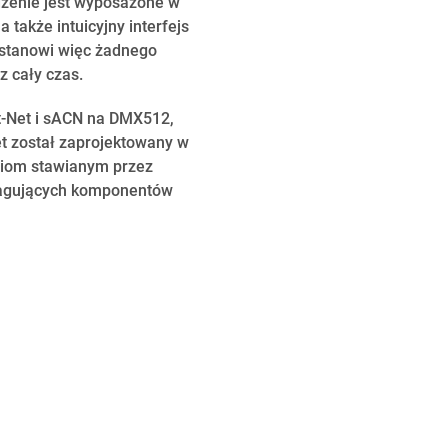
ądzenie jest wyposażone w
także intuicyjny interfejs
e stanowi więc żadnego
z cały czas.
t-Net i sACN na DMX512,
t został zaprojektowany w
niom stawianym przez
ereagujących komponentów