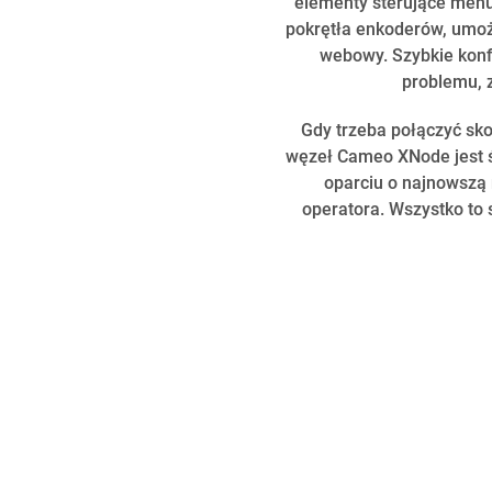
elementy sterujące menu 
pokrętła enkoderów, umożl
webowy. Szybkie konfi
problemu, z
Gdy trzeba połączyć sk
węzeł Cameo XNode jest ś
oparciu o najnowszą
operatora. Wszystko to 