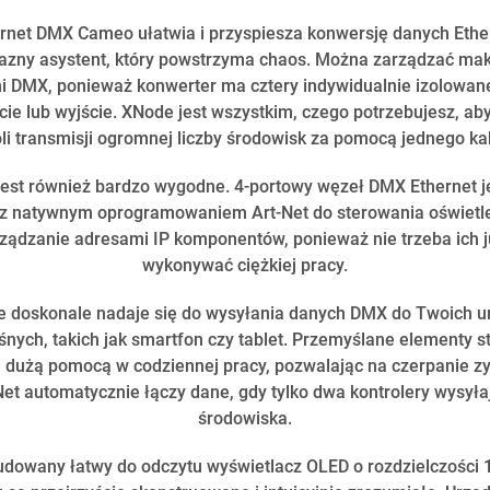
rnet DMX Cameo ułatwia i przyspiesza konwersję danych Ethe
yjazny asystent, który powstrzyma chaos. Można zarządzać ma
 DMX, ponieważ konwerter ma cztery indywidualnie izolowane
cie lub wyjście. XNode jest wszystkim, czego potrzebujesz, ab
li transmisji ogromnej liczby środowisk za pomocą jednego ka
jest również bardzo wygodne. 4-portowy węzeł DMX Ethernet 
 z natywnym oprogramowaniem Art-Net do sterowania oświetleni
arządzanie adresami IP komponentów, ponieważ nie trzeba ich ju
wykonywać ciężkiej pracy.
 doskonale nadaje się do wysyłania danych DMX do Twoich u
nych, takich jak smartfon czy tablet. Przemyślane elementy st
 dużą pomocą w codziennej pracy, pozwalając na czerpanie z
Net automatycznie łączy dane, gdy tylko dwa kontrolery wysył
środowiska.
dowany łatwy do odczytu wyświetlacz OLED o rozdzielczości 12