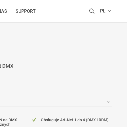
PL
NAS
SUPPORT
et DMX
CN na DMX
Obsługuje Art-Net 1 do 4 (DMX i RDM)
eżnych