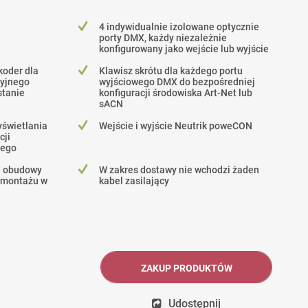
4 indywidualnie izolowane optycznie
porty DMX, każdy niezależnie
konfigurowany jako wejście lub wyjście
koder dla
Klawisz skrótu dla każdego portu
zyjnego
wyjściowego DMX do bezpośredniej
stanie
konfiguracji środowiska Art-Net lub
sACN
yświetlania
Wejście i wyjście Neutrik poweCON
cji
wego
wa obudowy
W zakres dostawy nie wchodzi żaden
o montażu w
kabel zasilający
ZAKUP PRODUKTÓW
Udostępnij