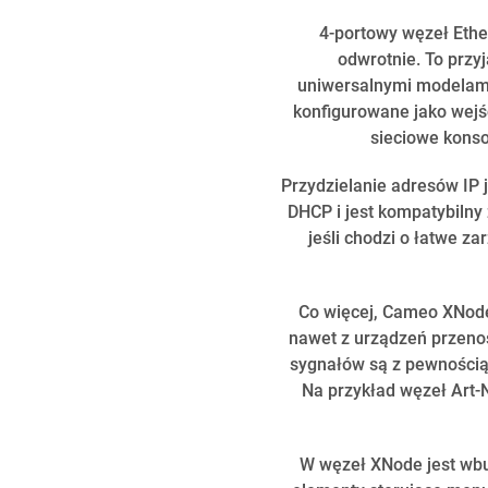
4-portowy węzeł Ethe
odwrotnie. To prz
uniwersalnymi modelami
konfigurowane jako wejś
sieciowe konso
Przydzielanie adresów IP 
DHCP i jest kompatybilny
jeśli chodzi o łatwe z
Co więcej, Cameo XNode
nawet z urządzeń przenoś
sygnałów są z pewnością
Na przykład węzeł Art-
W węzeł XNode jest wbu