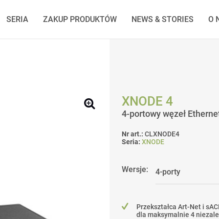
SERIA
ZAKUP PRODUKTÓW
NEWS & STORIES
O 
XNODE 4
4-portowy węzeł Ethern
Nr art.:
CLXNODE4
Seria:
XNODE
Wersje:
Przekształca Art-Net i sA
dla maksymalnie 4 niezal