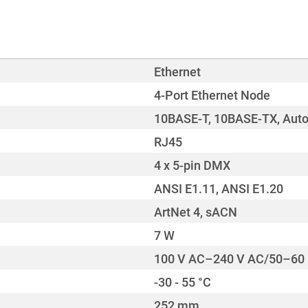
Ethernet
4-Port Ethernet Node
10BASE-T, 10BASE-TX, Auto
RJ45
4 x 5-pin DMX
ANSI E1.11, ANSI E1.20
ArtNet 4, sACN
7 W
100 V AC–240 V AC/50–60
-30 - 55 °C
252 mm