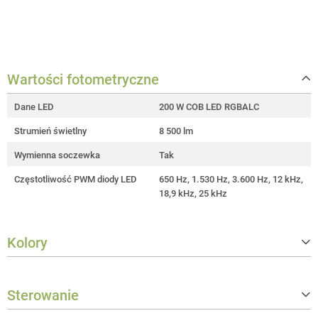
Wartości fotometryczne
Dane LED
200 W COB LED RGBALC
Strumień świetlny
8 500 lm
Wymienna soczewka
Tak
Częstotliwość PWM diody LED
650 Hz, 1.530 Hz, 3.600 Hz, 12 kHz,
18,9 kHz, 25 kHz
Kolory
Funkcje mieszania kolorów
CCT + Tint
Sterowanie
LED colours
Czerwony, Zielony, Niebieski, Ambe
r, Lime