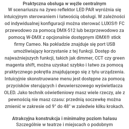
Praktyczna obsługa w węźle centralnym
W scenariuszu na żywo reflektor LED PAR wyróżnia się
intuicyjnym sterowaniem i łatwością obsługi. W zależności
od indywidualnej konfiguracji można sterować LUXIS® FC
przewodowo za pomocą DMX-512 lub bezprzewodowo za
pomocą W-DMX z opcjonalnie dostępnym iDMX® stick
firmy Cameo. Na pokładzie znajduje się port USB
umożliwiający korzystanie z tej funkcji. Dostęp do
najważniejszych funkcji, takich jak dimmer, CCT czy green
magenta shift, można uzyskać szybko i łatwo za pomocą
praktycznego pokrętła znajdującego się z tyłu urządzenia.
Intuicyjnie skonstruowane menu jest dostępne za pomocą
przycisków sterujących i dwuwierszowego wyświetlacza
OLED. Jako technik oświetleniowy masz wiele rzeczy, ale z
pewnością nie masz czasu: przednią soczewkę można
zmienić w zakresie od 9° do 48° w zaledwie kilku krokach.
Atrakcyjna konstrukcja i minimalny poziom hałasu
Szczególnie w teatrze i miejscach o podobnym