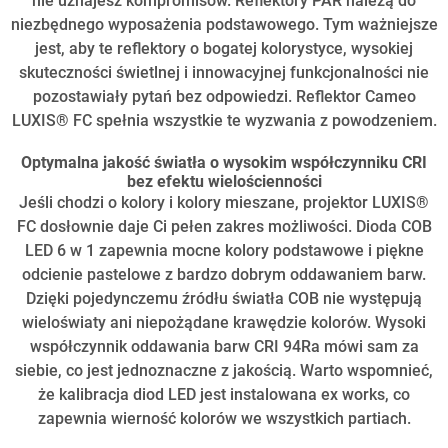
nie uznajesz kompromisów. Reflektory PAR należą do
niezbędnego wyposażenia podstawowego. Tym ważniejsze
jest, aby te reflektory o bogatej kolorystyce, wysokiej
skuteczności świetlnej i innowacyjnej funkcjonalności nie
pozostawiały pytań bez odpowiedzi. Reflektor Cameo
LUXIS® FC spełnia wszystkie te wyzwania z powodzeniem.
Optymalna jakość światła o wysokim współczynniku CRI
bez efektu wielościenności
Jeśli chodzi o kolory i kolory mieszane, projektor LUXIS®
FC dosłownie daje Ci pełen zakres możliwości. Dioda COB
LED 6 w 1 zapewnia mocne kolory podstawowe i piękne
odcienie pastelowe z bardzo dobrym oddawaniem barw.
Dzięki pojedynczemu źródłu światła COB nie występują
wieloświaty ani niepożądane krawędzie kolorów. Wysoki
współczynnik oddawania barw CRI 94Ra mówi sam za
siebie, co jest jednoznaczne z jakością. Warto wspomnieć,
że kalibracja diod LED jest instalowana ex works, co
zapewnia wierność kolorów we wszystkich partiach.