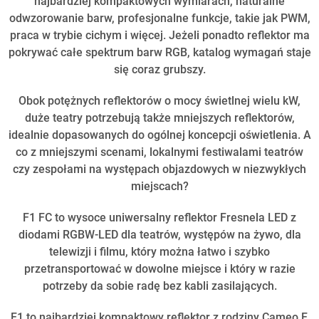
najbardziej kompaktowych wymiarach, naturalne
odwzorowanie barw, profesjonalne funkcje, takie jak PWM,
praca w trybie cichym i więcej. Jeżeli ponadto reflektor ma
pokrywać całe spektrum barw RGB, katalog wymagań staje
się coraz grubszy.
Obok potężnych reflektorów o mocy świetlnej wielu kW,
duże teatry potrzebują także mniejszych reflektorów,
idealnie dopasowanych do ogólnej koncepcji oświetlenia. A
co z mniejszymi scenami, lokalnymi festiwalami teatrów
czy zespołami na występach objazdowych w niezwykłych
miejscach?
F1 FC to wysoce uniwersalny reflektor Fresnela LED z
diodami RGBW-LED dla teatrów, występów na żywo, dla
telewizji i filmu, który można łatwo i szybko
przetransportować w dowolne miejsce i który w razie
potrzeby da sobie radę bez kabli zasilających.
F1 to najbardziej kompaktowy reflektor z rodziny Cameo F,