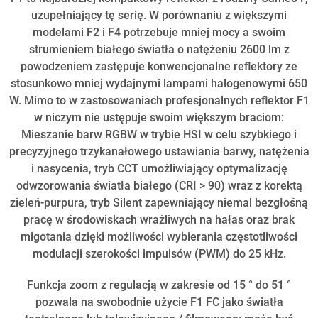
uzupełniający tę serię. W porównaniu z większymi
modelami F2 i F4 potrzebuje mniej mocy a swoim
strumieniem białego światła o natężeniu 2600 lm z
powodzeniem zastępuje konwencjonalne reflektory ze
stosunkowo mniej wydajnymi lampami halogenowymi 650
W. Mimo to w zastosowaniach profesjonalnych reflektor F1
w niczym nie ustępuje swoim większym braciom:
Mieszanie barw RGBW w trybie HSI w celu szybkiego i
precyzyjnego trzykanałowego ustawiania barwy, natężenia
i nasycenia, tryb CCT umożliwiający optymalizację
odwzorowania światła białego (CRI > 90) wraz z korektą
zieleń-purpura, tryb Silent zapewniający niemal bezgłośną
pracę w środowiskach wrażliwych na hałas oraz brak
migotania dzięki możliwości wybierania częstotliwości
modulacji szerokości impulsów (PWM) do 25 kHz.
Funkcja zoom z regulacją w zakresie od 15 ° do 51 °
pozwala na swobodnie użycie F1 FC jako światła