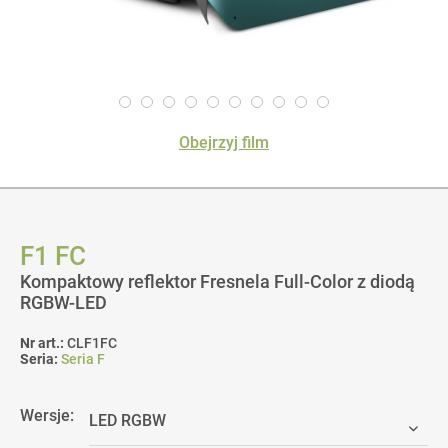
Obejrzyj film
F1 FC
Kompaktowy reflektor Fresnela Full-Color z diodą
RGBW-LED
Nr art.:
CLF1FC
Seria:
Seria F
Wersje: