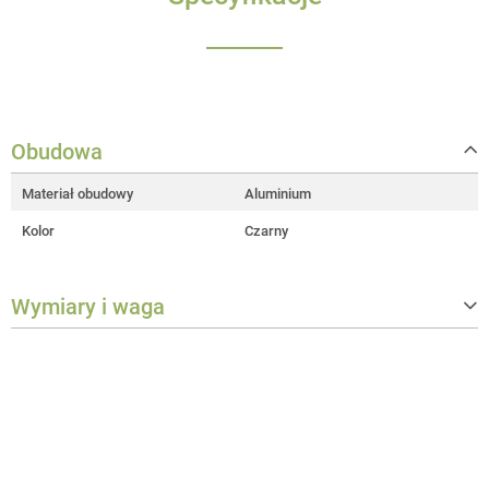
Obudowa
Materiał obudowy
Aluminium
Kolor
Czarny
Wymiary i waga
Szerokość
195 mm
Wysokość
406 mm
Głębokość
118 mm
Waga
1,6 kg