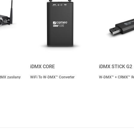
iDMX CORE
iDMX STICK G2
RMX zasilany
WiFi To W-DMX™ Converter
W-DMX™ + CRMX™ Re