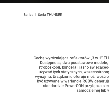
|
Series
Seria THUNDER
Cechą wyróżniającą reflektorów „3 w 1”
Dostępne są dwa podstawowe modele, kt
stroboskopu, blindera i jasno świecące
używać tych statycznych, wszechstronny
wynajmu. Urządzenie oferuje możliwość oś
być używane w wariancie RGBW generując
standardzie PowerCON przyłącza siec
samodzielnej lub w