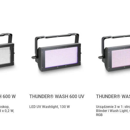
 600 W
THUNDER® WASH 600 UV
THUNDER® WAS
oskop,
LED UV Washlight, 130 W
Urządzenie 3 w 1: st
8 x 0,2 W,
Blinder i Wash Light, 
RGB