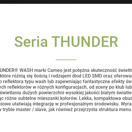
Seria THUNDER
 THUNDER® WASH marki Cameo jest potężna skuteczność świet
óre różnią się ilością i rodzajem diod LED SMD oraz oferowa
go reflektora typu wash lub zapewniając fantastyczne efekty ś
ch reflektorów w różnych konfiguracjach, od sceny po klub lub
wietlania dużych powierzchni wysokiej jakości białym światł
 różne subtelne mieszanki kolorów. Lekka, kompaktowa obudo
iowe ułatwiają integrację w profesjonalnym środowisku. Wyr
 trybie master / slave, jak również przejrzysta struktura menu