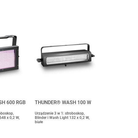
H 600 RGB
THUNDER® WASH 100 W
roboskop,
Urządzenie 3 w 1: stroboskop,
648 x 0,2 W,
Blinder i Wash Light 132 x 0,2 W,
białe