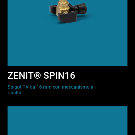
ZENIT® SPIN16
Spigot TV da 16 mm con meccanismo a
ribalta