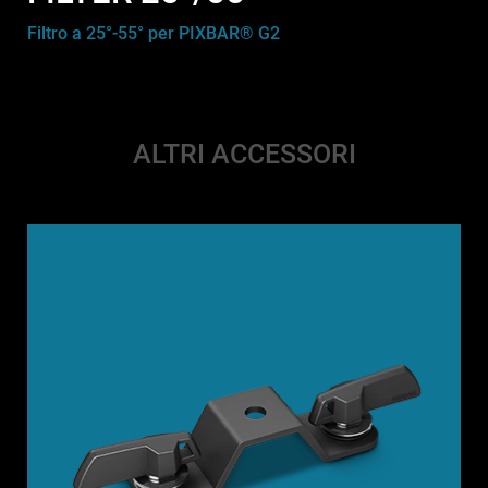
Filtro a 25°-55° per PIXBAR® G2
ALTRI ACCESSORI