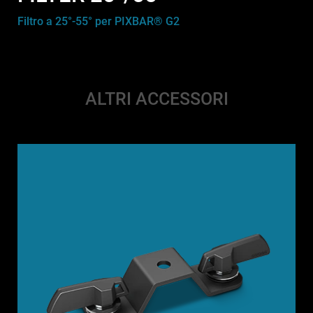
Filtro a 25°-55° per PIXBAR® G2
ALTRI ACCESSORI