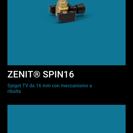
ZENIT® SPIN16
Spigot TV da 16 mm con meccanismo a
ribalta