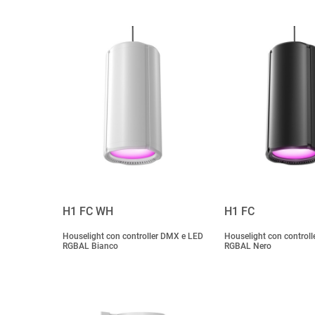
H1 FC WH
H1 FC
Houselight con controller DMX e LED
Houselight con control
RGBAL Bianco
RGBAL Nero