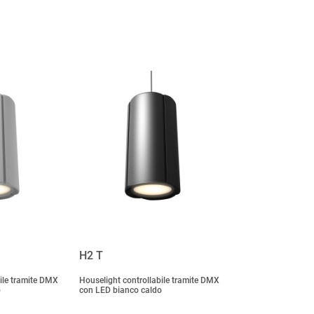
H2 T
ile tramite DMX
Houselight controllabile tramite DMX
o
con LED bianco caldo