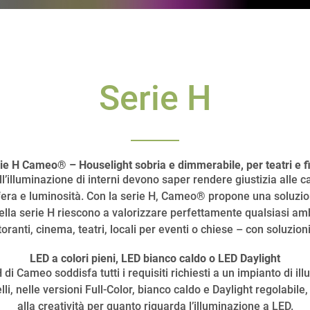
Serie H
ie H Cameo® – Houselight sobria e dimmerabile, per teatri e f
dell’illuminazione di interni devono saper rendere giustizia alle ca
fera e luminosità. Con la serie H, Cameo® propone una soluzion
ella serie H riescono a valorizzare perfettamente qualsiasi ambie
toranti, cinema, teatri, locali per eventi o chiese – con soluzioni
LED a colori pieni, LED bianco caldo o LED Daylight
di Cameo soddisfa tutti i requisiti richiesti a un impianto di i
elli, nelle versioni Full-Color, bianco caldo e Daylight regolabil
alla creatività per quanto riguarda l’illuminazione a LED.