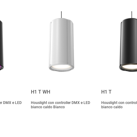
H1 T WH
H1 T
ler DMX e LED
Houslight con controller DMX e LED
Houslight con contro
bianco caldo Bianco
bianco caldo