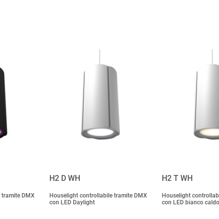
H2 D WH
H2 T WH
e tramite DMX
Houselight controllabile tramite DMX
Houselight controllab
con LED Daylight
con LED bianco cald