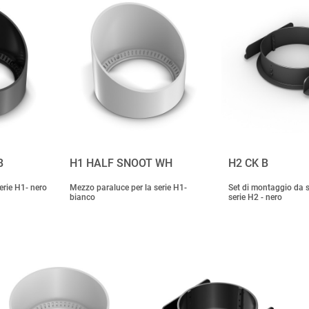
B
H1 HALF SNOOT WH
H2 CK B
erie H1- nero
Mezzo paraluce per la serie H1-
Set di montaggio da so
bianco
serie H2 - nero