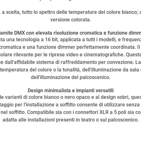
 a scelta, tutto lo spettro delle temperature del colore bianco; 
versione colorata.
tramite DMX con elevata risoluzione cromatica e funzione dim
 una tecnologia a 16 bit, applicata a tutti i modelli, e frequen
e cromatica e una funzione dimmer perfettamente coordinata. Il
colare rilevante per le riprese video e cinematografiche. Ques
lue dall’affidabile sistema di raffreddamento per convezione. L
emperatura del colore o la tonalità, dell’illuminazione da sala 
dell’illuminazione del palcoscenico.
Design minimalista e impianti versatili
le varianti di colore bianco o nero opaco e al design sobri, qu
ontaggio per l’installazione a soffitto consente di utilizzare s
el soffitto. Compatibile sia con i connettori XLR a 5 poli sia con
adatta alle installazioni presenti in teatro o sul palcoscenico.