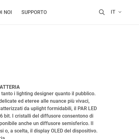
IT
I NOI
SUPPORTO
BATTERIA
tanto i lighting designer quanto il pubblico.
delicate ed eteree alle nuance più vivaci,
tterizzati da uplight formidabili, il PAR LED
t. I cristalli del diffusore consentono di
ponibile anche un diffusore semisferico. Il
 o, a scelta, il display OLED del dispositivo.
ia.