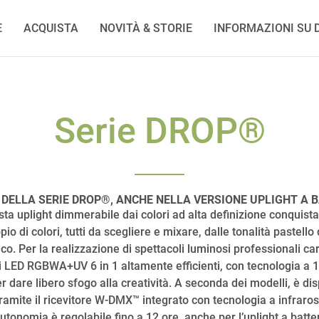
E
ACQUISTA
NOVITÀ & STORIE
INFORMAZIONI SU D
Serie DROP®
 DELLA SERIE DROP®, ANCHE NELLA VERSIONE UPLIGHT A 
esta uplight dimmerabile dai colori ad alta definizione conquista 
o di colori, tutti da scegliere e mixare, dalle tonalità pastello 
o. Per la realizzazione di spettacoli luminosi professionali cara
ED RGBWA+UV 6 in 1 altamente efficienti, con tecnologia a 16 bi
 dare libero sfogo alla creatività. A seconda dei modelli, è dis
amite il ricevitore W-DMX™ integrato con tecnologia a infrarossi
autonomia è regolabile fino a 12 ore, anche per l’uplight a batter