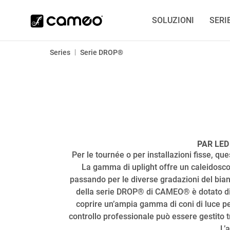
SOLUZIONI
SERI
|
Series
Serie DROP®
PAR LED
Per le tournée o per installazioni fisse, qu
La gamma di uplight offre un caleidoscopi
passando per le diverse gradazioni del bianc
della serie DROP® di CAMEO® è dotato di L
coprire un’ampia gamma di coni di luce per
controllo professionale può essere gestito tr
L’