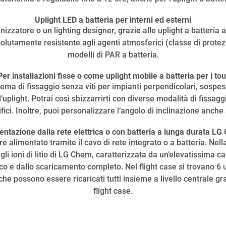
Uplight LED a batteria per interni ed esterni
izzatore o un lighting designer, grazie alle uplight a batteria a
solutamente resistente agli agenti atmosferici (classe di prote
modelli di PAR a batteria.
Per installazioni fisse o come uplight mobile a batteria per i tou
 di fissaggio senza viti per impianti perpendicolari, sospesi o
all’uplight. Potrai così sbizzarrirti con diverse modalità di fiss
fici. Inoltre, puoi personalizzare l’angolo di inclinazione anche
ntazione dalla rete elettrica o con batteria a lunga durata L
 alimentato tramite il cavo di rete integrato o a batteria. Nella
li ioni di litio di LG Chem, caratterizzata da un’elevatissima ca
co e dallo scaricamento completo. Nel flight case si trovano 6 
he possono essere ricaricati tutti insieme a livello centrale gra
flight case.