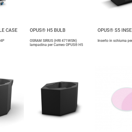
LE CASE
OPUS® H5 BULB
OPUS® S5 INS
X4P
OSRAM SIRIUS (HRI 471WSN)
Inserto in schiuma pe
lampadina per Cameo OPUS® H5