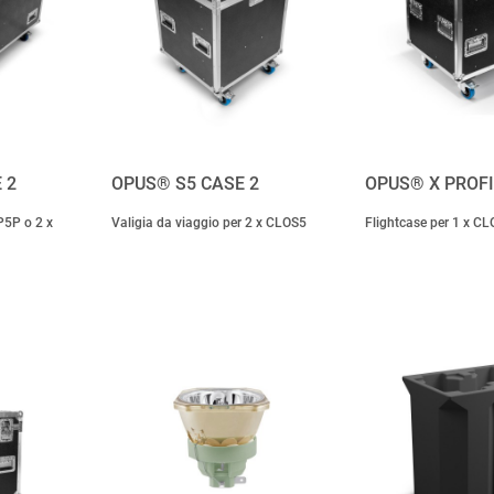
 2
OPUS® S5 CASE 2
OPUS® X PROFI
P5P o 2 x
Valigia da viaggio per 2 x CLOS5
Flightcase per 1 x C