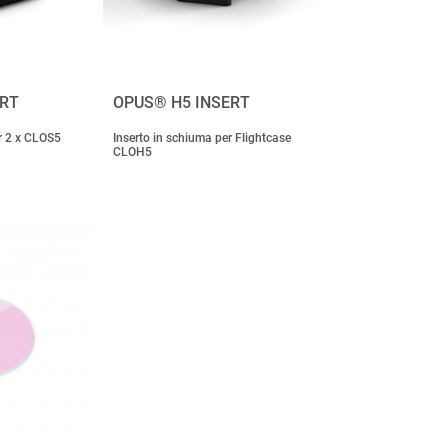
ERT
OPUS® H5 INSERT
r 2 x CLOS5
Inserto in schiuma per Flightcase
CLOH5