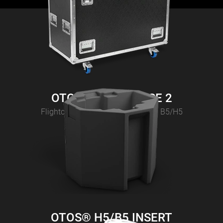
OTOS® H5/B5 CASE 2
Flightcase per 2x CAMEO OTOS® B5/H5
OTOS® H5/B5 INSERT