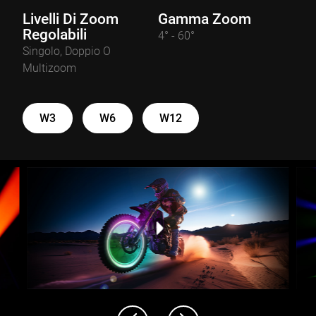
Livelli Di Zoom
Gamma Zoom
Regolabili
4° - 60°
Singolo, Doppio O
Multizoom
W3
W6
W12