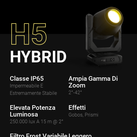
H5
HYBRID
Classe IP65
Ampia Gamma Di
Zoom
Impermeabile E
2°-42°
Estremamente Stabile
Elevata Potenza
Effetti
Luminosa
Gobos, Prismi
250.000 lux A 15 m @ 2°
Filtro Frost Variabile
Leggero