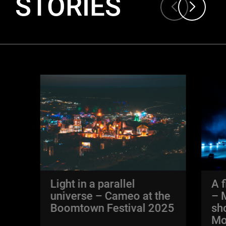
STORIES
Light in a parallel
A 
universe – Cameo at the
– 
Boomtown Festival 2025
sh
Mo