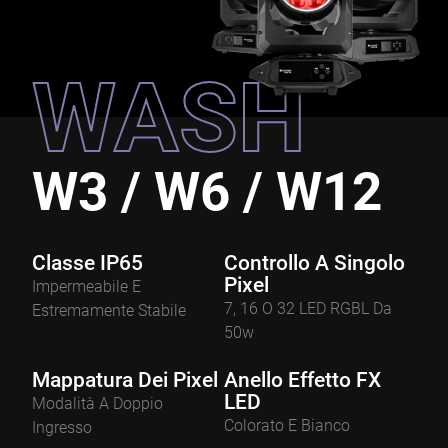
WASH
W3 / W6 / W12
Classe IP65
Controllo A Singolo
Pixel
Impermeabile E
7, 16 O 32 LED RGBL Da
Estremamente Stabile
50w
Mappatura Dei Pixel
Anello Effetto FX
LED
Modalità A Doppio
Colorato E Bianco
Ingresso