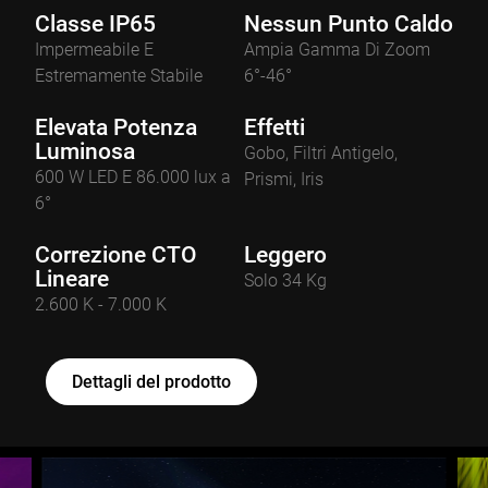
Classe IP65
Nessun Punto Caldo
Impermeabile E
Ampia Gamma Di Zoom
Estremamente Stabile
6°-46°
Elevata Potenza
Effetti
Luminosa
Gobo, Filtri Antigelo,
600 W LED E 86.000 lux a
Prismi, Iris
6°
Correzione CTO
Leggero
Lineare
Solo 34 Kg
2.600 K - 7.000 K
Dettagli del prodotto