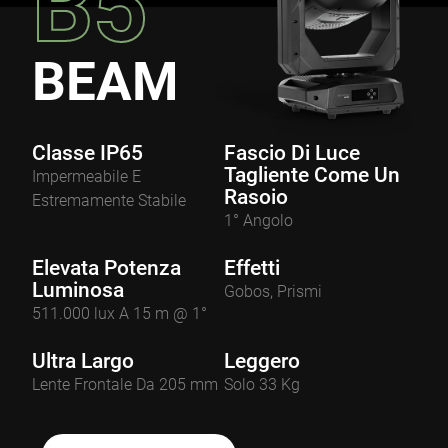
B5
BEAM
Classe IP65
Fascio Di Luce
Tagliente Come Un
Impermeabile E
Rasoio
Estremamente Stabile
1° Angolo
Elevata Potenza
Effetti
Luminosa
Gobos, Prismi
511.000 lux A 15 m @ 1°
Ultra Largo
Leggero
Lente Frontale Da 205 mm
Solo 33 Kg