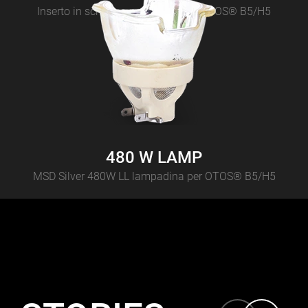
Inserto in schiuma per flight case OTOS® B5/H5
480 W LAMP
MSD Silver 480W LL lampadina per OTOS® B5/H5