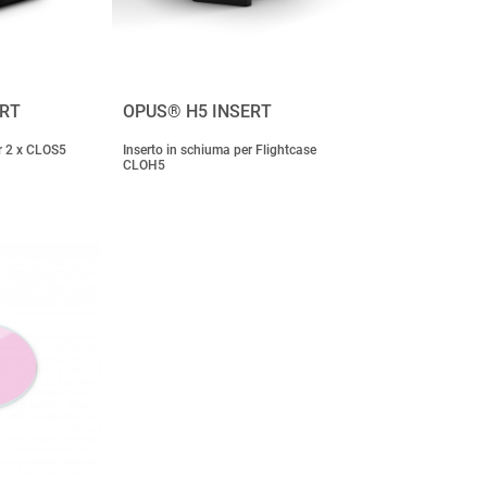
ERT
OPUS® H5 INSERT
r 2 x CLOS5
Inserto in schiuma per Flightcase
CLOH5