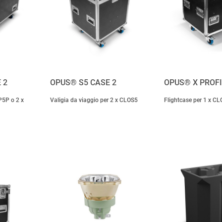
 2
OPUS® S5 CASE 2
OPUS® X PROFI
P5P o 2 x
Valigia da viaggio per 2 x CLOS5
Flightcase per 1 x C