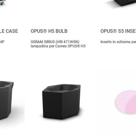
LE CASE
OPUS® H5 BULB
OPUS® S5 INS
X4P
OSRAM SIRIUS (HRI 471WSN)
Inserto in schiuma pe
lampadina per Cameo OPUS® H5